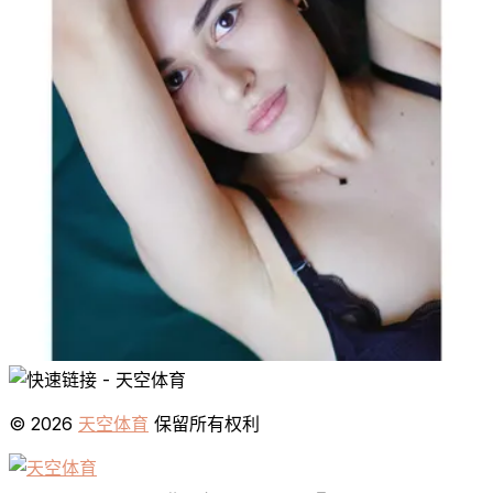
© 2026
天空体育
保留所有权利