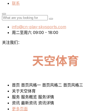
联系
info@cn-play-skysports.com
周二至周六 09:00 - 18:00
关注我们：
首页 首页风格一 首页风格二 首页风格三
关于天空体育
服务 服务概览 服务详情
资讯 最新资讯 资讯详情
更多页面