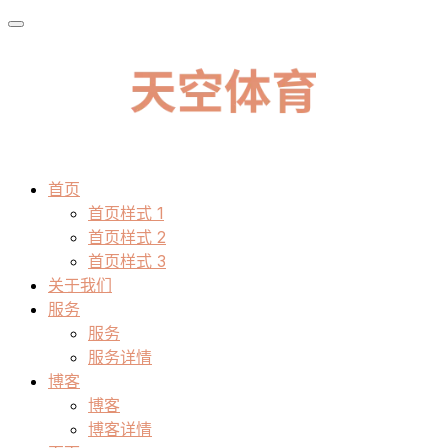
首页
首页样式 1
首页样式 2
首页样式 3
关于我们
服务
服务
服务详情
博客
博客
博客详情